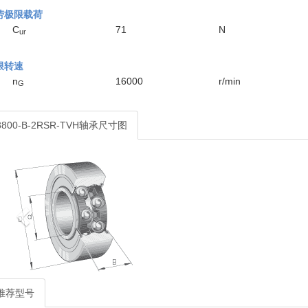
劳极限载荷
C
71
N
ur
限转速
n
16000
r/min
G
3800-B-2RSR-TVH轴承尺寸图
推荐型号