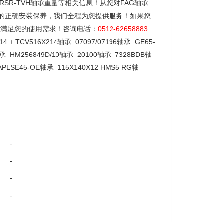
0-B-2RSR-TVH轴承重量等相关信息！从您对FAG轴承
-TVH轴承的正确安装保养，我们全程为您提供服务！如果您
服务，满足您的使用需求！咨询电话：
0512-62658883
X214 + TCV516X214轴承
07097/07196轴承
GE65-
轴承
HM256849D/10轴承
20100轴承
7328BDB轴
APLSE45-OE轴承
115X140X12 HMS5 RG轴
-
-
-
-