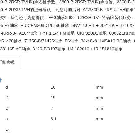
00-B-2RSR-TVH轴承规格参数、3800-B-2RSR-TVH轴承报价、380
00-B-2RSR-TVH的型号确认，到您订购后对FAG3800-B-2RSR
需求，我们还可为您提供：FAG轴承3800-B-2RSR-TVH的品牌替代
05 FY轴承
F-UCPM208D1/L596轴承
SNV140-F-L + 20216K + H216
4-KRR-B-FA164轴承
FYT 1.1/4 FM轴承
UKP320D1轴承
6003ZENR
*51420轴承
71750-B/71425轴承
E6轴承
34x48x8 HMSA10 RG轴承
331165 AG轴承
3120-B/3197轴承
HJ-182616 + IR-151816轴承
详细参数
寸
d
10
mm
D
19
mm
B
7
mm
a
8.1
mm
D
-
2