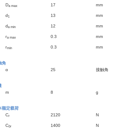
D
17
mm
a max
d
13
mm
1
d
12
mm
a min
r
0.3
mm
a max
r
0.3
mm
min
触角
α
25
接触角
量
m
8
g
本额定载荷
C
2120
N
r
C
1400
N
0r