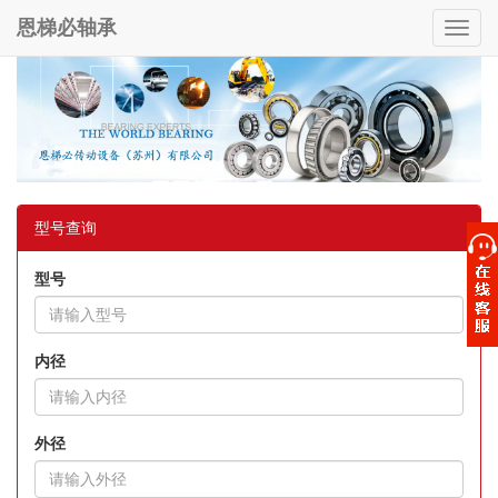
恩梯必轴承
Toggl
navig
型号查询
型号
内径
外径