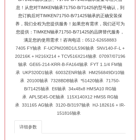
息！从您对TIMKEN轴承71750-B/71425的型号确认，到
您订购后对TIMKEN71750-B/71425轴承的正确安装保
养，我们全程为您提供服务！如果您有需求，我们还可为
您提供：TIMKEN轴承71750-B/71425的品牌替代服务，
满足您的使用需求！咨询电话：
0512-62658883
7405 FY轴承
F-UCPM208D1/L596轴承
SNV140-F-L +
20216K + H216X214 + TCV516X214轴承
07097/07196
轴承
GE65-214-KRR-B-FA164轴承
FYT 1.1/4 FM轴
承
UKP320D1轴承
6003ZENR轴承
HM256849D/10轴
承
20100轴承
7328BDB轴承
*51420轴承
71750-
B/71425轴承
E6轴承
34x48x8 HMSA10 RG轴
承
APLSE45-OE轴承
115X140X12 HMS5 RG轴
承
331165 AG轴承
3120-B/3197轴承
HJ-182616 + IR-
151816轴承
详细参数