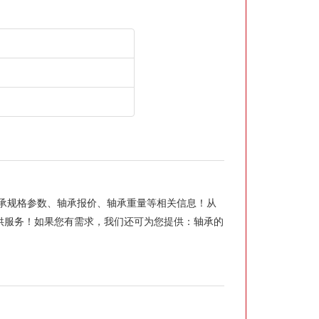
规格参数、轴承报价、轴承重量等相关信息！从
供服务！如果您有需求，我们还可为您提供：轴承的