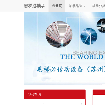
恩梯必轴承
首页
轴承品牌
轴承分
型号查询