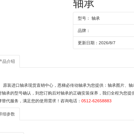
轴承
型号： 轴承
品牌：
更新日期：2026/8/7
产品介绍
装进口轴承现货直销中心，恩梯必传动轴承为您提供：轴承图片、轴承
对轴承的型号确认，到您订购后对轴承的正确安装保养，我们全程为您提
牌替代服务，满足您的使用需求！咨询电话：
0512-62658883
详细参数