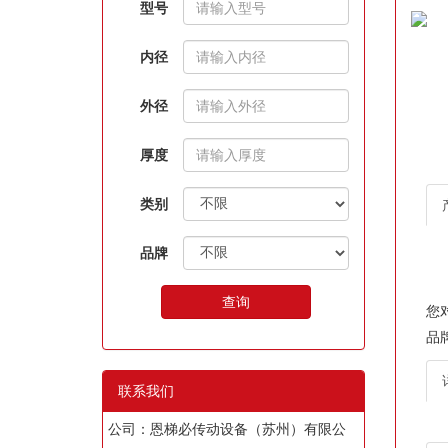
型号
内径
外径
厚度
类别
品牌
原
查询
您
品
联系我们
公司：恩梯必传动设备（苏州）有限公