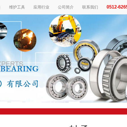
0512-626
类
维护工具
应用行业
公司简介
联系我们