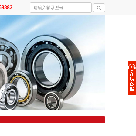
58883