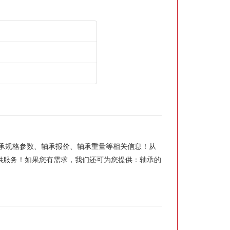
规格参数、轴承报价、轴承重量等相关信息！从
供服务！如果您有需求，我们还可为您提供：轴承的