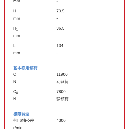
mm
-
H
70.5
mm
-
H
36.5
1
mm
-
L
134
mm
-
基本额定载荷
C
11900
N
动载荷
C
7800
0
N
静载荷
极限转速
带h6轴公差
4300
r/min
-