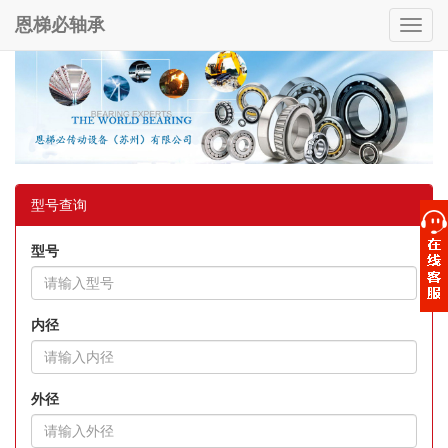
恩梯必轴承
Toggl
navig
型号查询
型号
内径
外径