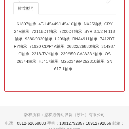
推荐型号
61807轴承
4T-L45449/L45410轴承
NX25轴承
CRY
24V轴承
7211BDT轴承
7200DT轴承
SYR 3.1/2 N-118
轴承
9380/9320轴承
L20轴承
RNA4911轴承
7412DT
FY轴承
71920 CD/P4A轴承
26822/26880轴承
314987
C轴承
2218-TVH轴承
239/950 CA/W33 *轴承
OS
26344轴承
HJ417轴承
M252349/M252310轴承
SN
617 1轴承
版权所有：恩梯必传动设备（苏州）有限公司
电话：
0512-62658883
手机：
18912792857
18912792856
邮箱：