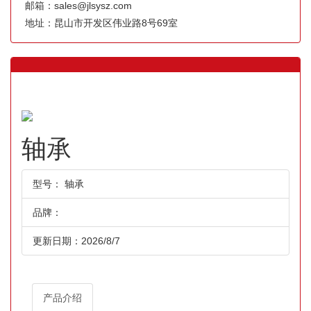
邮箱：sales@jlsysz.com
地址：昆山市开发区伟业路8号69室
轴承
型号： 轴承
品牌：
更新日期：2026/8/7
产品介绍