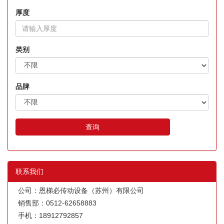
厚度
类别
品牌
查询
联系我们
公司：恩梯必传动设备（苏州）有限公司
销售部：0512-62658883
手机：18912792857