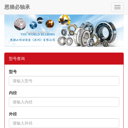
恩梯必轴承
Toggl
navig
型号查询
型号
内径
外径