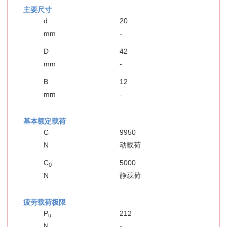
主要尺寸
d
20
mm
-
D
42
mm
-
B
12
mm
-
基本额定载荷
C
9950
N
动载荷
C
5000
0
N
静载荷
疲劳载荷极限
P
212
u
N
-