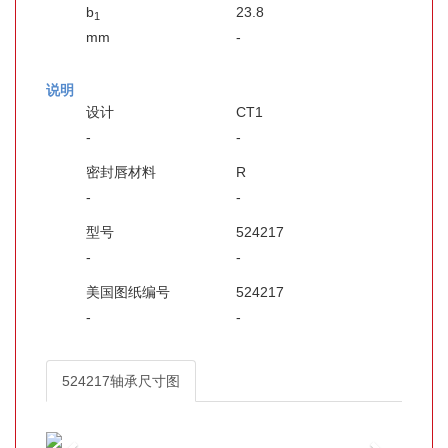
b
23.8
1
mm
-
说明
设计
CT1
-
-
密封唇材料
R
-
-
型号
524217
-
-
美国图纸编号
524217
-
-
524217轴承尺寸图