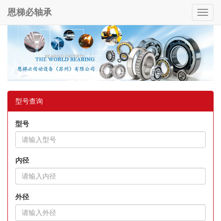
恩梯必轴承
Toggl
navig
型号查询
型号
内径
外径