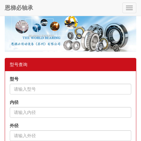
恩梯必轴承
Toggl
navig
型号查询
型号
内径
外径