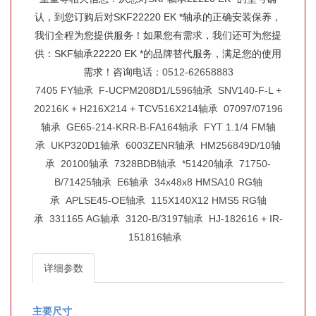
认，到您订购后对SKF22220 EK *轴承的正确安装保养，
我们全程为您提供服务！如果您有需求，我们还可为您提
供：SKF轴承22220 EK *的品牌替代服务，满足您的使用
需求！咨询电话：
0512-62658883
7405 FY轴承
F-UCPM208D1/L596轴承
SNV140-F-L +
20216K + H216X214 + TCV516X214轴承
07097/07196
轴承
GE65-214-KRR-B-FA164轴承
FYT 1.1/4 FM轴
承
UKP320D1轴承
6003ZENR轴承
HM256849D/10轴
承
20100轴承
7328BDB轴承
*51420轴承
71750-
B/71425轴承
E6轴承
34x48x8 HMSA10 RG轴
承
APLSE45-OE轴承
115X140X12 HMS5 RG轴
承
331165 AG轴承
3120-B/3197轴承
HJ-182616 + IR-
151816轴承
详细参数
主要尺寸