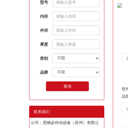
型号
内径
外径
厚度
类别
品牌
原
查询
您
品
联系我们
公司：恩梯必传动设备（苏州）有限公