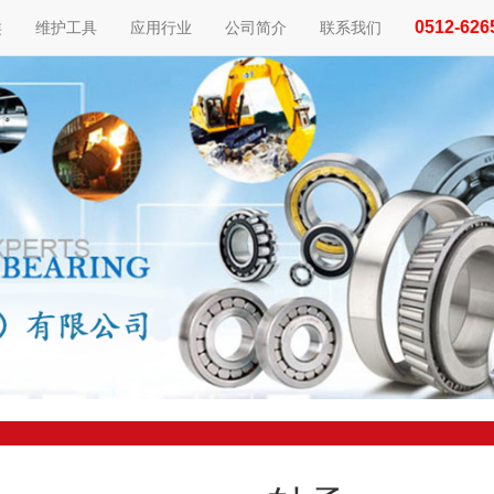
0512-626
类
维护工具
应用行业
公司简介
联系我们