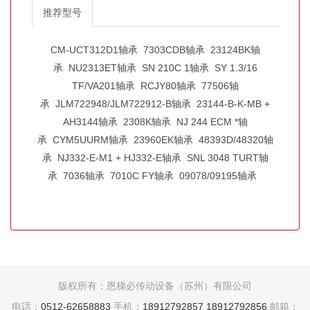
推荐型号
CM-UCT312D1轴承
7303CDB轴承
23124BK轴
承
NU2313ET轴承
SN 210C 1轴承
SY 1.3/16
TF/VA201轴承
RCJY80轴承
77506轴
承
JLM722948/JLM722912-B轴承
23144-B-K-MB +
AH3144轴承
2308K轴承
NJ 244 ECM *轴
承
CYM5UURM轴承
23960EK轴承
48393D/48320轴
承
NJ332-E-M1 + HJ332-E轴承
SNL 3048 TURT轴
承
7036轴承
7010C FY轴承
09078/09195轴承
版权所有：恩梯必传动设备（苏州）有限公司
电话：
0512-62658883
手机：
18912792857
18912792856
邮箱：