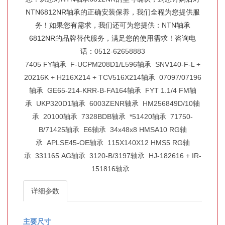
NTN6812NR轴承的正确安装保养，我们全程为您提供服
务！如果您有需求，我们还可为您提供：NTN轴承
6812NR的品牌替代服务，满足您的使用需求！咨询电
话：
0512-62658883
7405 FY轴承
F-UCPM208D1/L596轴承
SNV140-F-L +
20216K + H216X214 + TCV516X214轴承
07097/07196
轴承
GE65-214-KRR-B-FA164轴承
FYT 1.1/4 FM轴
承
UKP320D1轴承
6003ZENR轴承
HM256849D/10轴
承
20100轴承
7328BDB轴承
*51420轴承
71750-
B/71425轴承
E6轴承
34x48x8 HMSA10 RG轴
承
APLSE45-OE轴承
115X140X12 HMS5 RG轴
承
331165 AG轴承
3120-B/3197轴承
HJ-182616 + IR-
151816轴承
详细参数
主要尺寸