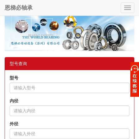
恩梯必轴承
Toggl
navig
型号查询
型号
内径
外径