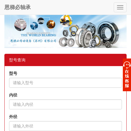
恩梯必轴承
Toggl
navig
型号查询
型号
内径
外径