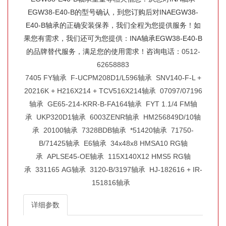
EGW38-E40-B的型号确认，到您订购后对INAEGW38-
E40-B轴承的正确安装保养，我们全程为您提供服务！如
果您有需求，我们还可为您提供：INA轴承EGW38-E40-B
的品牌替代服务，满足您的使用需求！咨询电话：
0512-
62658883
7405 FY轴承
F-UCPM208D1/L596轴承
SNV140-F-L +
20216K + H216X214 + TCV516X214轴承
07097/07196
轴承
GE65-214-KRR-B-FA164轴承
FYT 1.1/4 FM轴
承
UKP320D1轴承
6003ZENR轴承
HM256849D/10轴
承
20100轴承
7328BDB轴承
*51420轴承
71750-
B/71425轴承
E6轴承
34x48x8 HMSA10 RG轴
承
APLSE45-OE轴承
115X140X12 HMS5 RG轴
承
331165 AG轴承
3120-B/3197轴承
HJ-182616 + IR-
151816轴承
详细参数