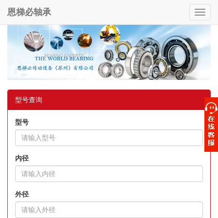
恩梯必轴承
Toggl
navig
型号查询
型号
内径
外径