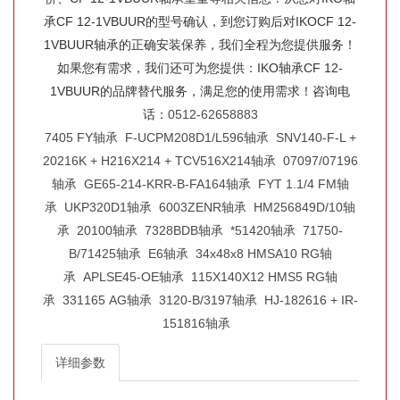
承CF 12-1VBUUR的型号确认，到您订购后对IKOCF 12-
1VBUUR轴承的正确安装保养，我们全程为您提供服务！
如果您有需求，我们还可为您提供：IKO轴承CF 12-
1VBUUR的品牌替代服务，满足您的使用需求！咨询电
话：
0512-62658883
7405 FY轴承
F-UCPM208D1/L596轴承
SNV140-F-L +
20216K + H216X214 + TCV516X214轴承
07097/07196
轴承
GE65-214-KRR-B-FA164轴承
FYT 1.1/4 FM轴
承
UKP320D1轴承
6003ZENR轴承
HM256849D/10轴
承
20100轴承
7328BDB轴承
*51420轴承
71750-
B/71425轴承
E6轴承
34x48x8 HMSA10 RG轴
承
APLSE45-OE轴承
115X140X12 HMS5 RG轴
承
331165 AG轴承
3120-B/3197轴承
HJ-182616 + IR-
151816轴承
详细参数