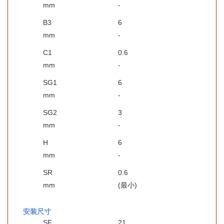
mm
-
B3
6
mm
-
C1
0.6
mm
-
SG1
6
mm
-
SG2
3
mm
-
H
6
mm
-
SR
0.6
mm
(最小)
安装尺寸
SF
21