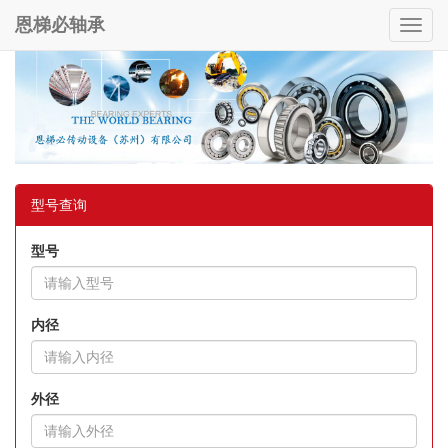
恩梯必轴承
Toggl
navig
型号查询
型号
内径
外径