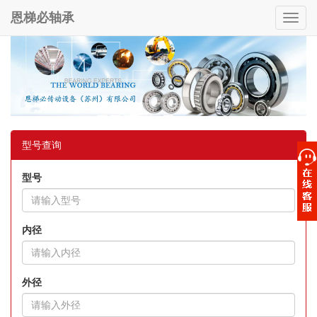
恩梯必轴承
Toggl
navig
型号查询
型号
内径
外径