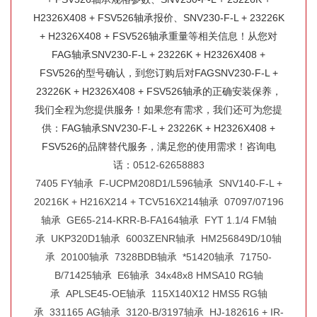
H2326X408 + FSV526轴承报价、SNV230-F-L + 23226K
+ H2326X408 + FSV526轴承重量等相关信息！从您对
FAG轴承SNV230-F-L + 23226K + H2326X408 +
FSV526的型号确认，到您订购后对FAGSNV230-F-L +
23226K + H2326X408 + FSV526轴承的正确安装保养，
我们全程为您提供服务！如果您有需求，我们还可为您提
供：FAG轴承SNV230-F-L + 23226K + H2326X408 +
FSV526的品牌替代服务，满足您的使用需求！咨询电
话：
0512-62658883
7405 FY轴承
F-UCPM208D1/L596轴承
SNV140-F-L +
20216K + H216X214 + TCV516X214轴承
07097/07196
轴承
GE65-214-KRR-B-FA164轴承
FYT 1.1/4 FM轴
承
UKP320D1轴承
6003ZENR轴承
HM256849D/10轴
承
20100轴承
7328BDB轴承
*51420轴承
71750-
B/71425轴承
E6轴承
34x48x8 HMSA10 RG轴
承
APLSE45-OE轴承
115X140X12 HMS5 RG轴
承
331165 AG轴承
3120-B/3197轴承
HJ-182616 + IR-