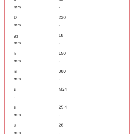
mm
-
D
230
mm
-
g
18
3
mm
-
h
150
mm
-
m
380
mm
-
s
M24
-
s
25.4
mm
-
u
28
mm
-