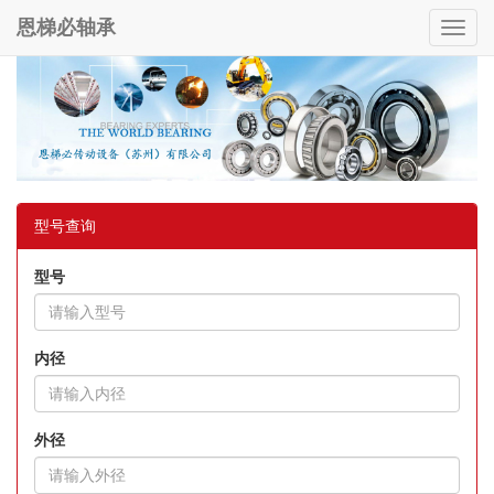
恩梯必轴承
Toggl
navig
型号查询
型号
内径
外径