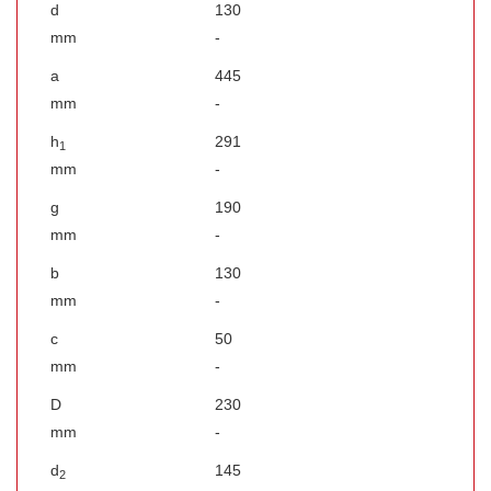
d
130
mm
-
a
445
mm
-
h
291
1
mm
-
g
190
mm
-
b
130
mm
-
c
50
mm
-
D
230
mm
-
d
145
2