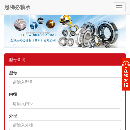
恩梯必轴承
Toggl
navig
型号查询
型号
内径
外径