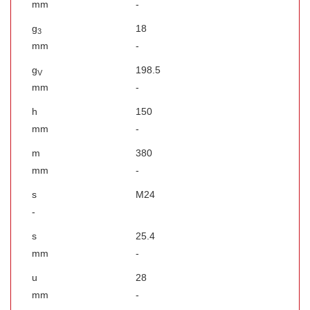
mm
-
g
18
3
mm
-
g
198.5
V
mm
-
h
150
mm
-
m
380
mm
-
s
M24
-
s
25.4
mm
-
u
28
mm
-