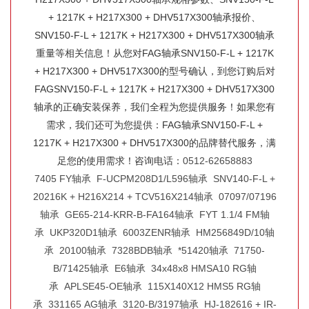
+ 1217K + H217X300 + DHV517X300轴承报价、
SNV150-F-L + 1217K + H217X300 + DHV517X300轴承
重量等相关信息！从您对FAG轴承SNV150-F-L + 1217K
+ H217X300 + DHV517X300的型号确认，到您订购后对
FAGSNV150-F-L + 1217K + H217X300 + DHV517X300
轴承的正确安装保养，我们全程为您提供服务！如果您有
需求，我们还可为您提供：FAG轴承SNV150-F-L +
1217K + H217X300 + DHV517X300的品牌替代服务，满
足您的使用需求！咨询电话：
0512-62658883
7405 FY轴承
F-UCPM208D1/L596轴承
SNV140-F-L +
20216K + H216X214 + TCV516X214轴承
07097/07196
轴承
GE65-214-KRR-B-FA164轴承
FYT 1.1/4 FM轴
承
UKP320D1轴承
6003ZENR轴承
HM256849D/10轴
承
20100轴承
7328BDB轴承
*51420轴承
71750-
B/71425轴承
E6轴承
34x48x8 HMSA10 RG轴
承
APLSE45-OE轴承
115X140X12 HMS5 RG轴
承
331165 AG轴承
3120-B/3197轴承
HJ-182616 + IR-