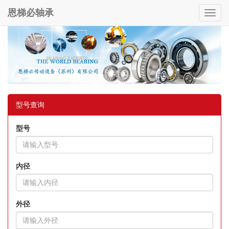
恩梯必轴承
Toggl
navig
型号查询
型号
内径
外径