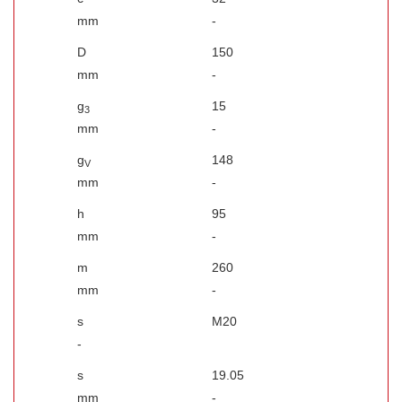
mm
-
D
150
mm
-
g
15
3
mm
-
g
148
V
mm
-
h
95
mm
-
m
260
mm
-
s
M20
-
s
19.05
mm
-