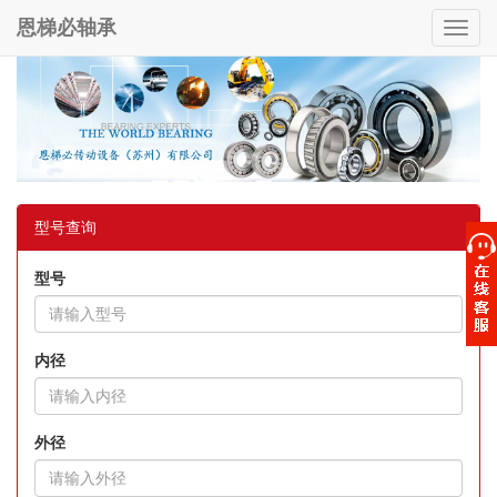
恩梯必轴承
Toggl
navig
型号查询
型号
内径
外径