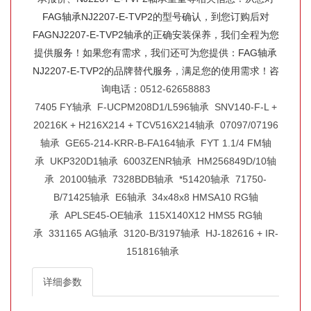
FAG轴承NJ2207-E-TVP2的型号确认，到您订购后对
FAGNJ2207-E-TVP2轴承的正确安装保养，我们全程为您
提供服务！如果您有需求，我们还可为您提供：FAG轴承
NJ2207-E-TVP2的品牌替代服务，满足您的使用需求！咨
询电话：
0512-62658883
7405 FY轴承
F-UCPM208D1/L596轴承
SNV140-F-L +
20216K + H216X214 + TCV516X214轴承
07097/07196
轴承
GE65-214-KRR-B-FA164轴承
FYT 1.1/4 FM轴
承
UKP320D1轴承
6003ZENR轴承
HM256849D/10轴
承
20100轴承
7328BDB轴承
*51420轴承
71750-
B/71425轴承
E6轴承
34x48x8 HMSA10 RG轴
承
APLSE45-OE轴承
115X140X12 HMS5 RG轴
承
331165 AG轴承
3120-B/3197轴承
HJ-182616 + IR-
151816轴承
详细参数