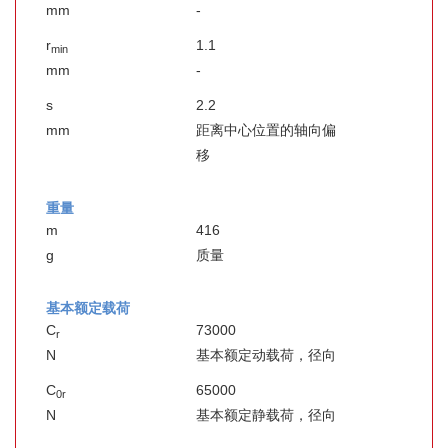
mm
-
r
1.1
min
mm
-
s
2.2
mm
距离中心位置的轴向偏
移
重量
m
416
g
质量
基本额定载荷
C
73000
r
N
基本额定动载荷，径向
C
65000
0r
N
基本额定静载荷，径向