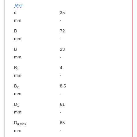
尺寸
d
35
mm
-
D
72
mm
-
B
23
mm
-
B
4
1
mm
-
B
8.5
2
mm
-
D
61
1
mm
-
D
65
a max
mm
-