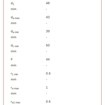
d
48
1
mm
-
d
43
a max
mm
-
d
39
a min
mm
-
d
50
c min
mm
-
F
44
mm
-
r
0.6
1 min
mm
-
r
1
a max
mm
-
r
0.6
a1 max