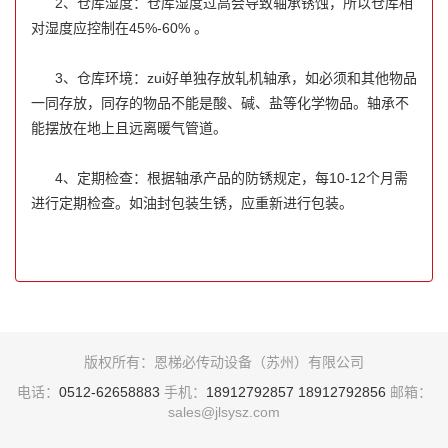
2、仓库湿度：仓库湿度过高会导致轴承锈蚀，所以仓库相
对湿度应控制在45%-60% 。
3、仓库环境：zui好单独存放轧机轴承，如必须和其他物品
一同存放，同存的物品不能是酸、碱、盐等化学物品。轴承不
能摆放在地上且远离暖气管道。
4、定期检查：根据轴承产品的防锈规定，每10-12个月需
进行定期检查。如油封包装生锈，应重新进行包装。
版权所有：恩梯必传动设备（苏州）有限公司
电话：
0512-62658883
手机：
18912792857
18912792856
邮箱：
sales@jlsysz.com