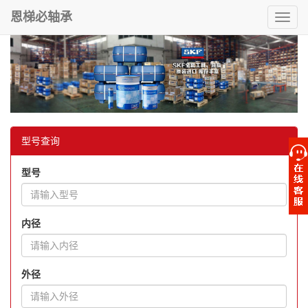
恩梯必轴承
Toggl
navig
型号查询
型号
内径
外径