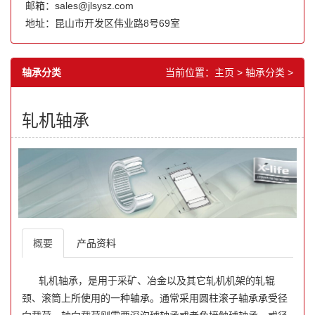
邮箱：sales@jlsysz.com
地址：昆山市开发区伟业路8号69室
轴承分类
当前位置：
主页
>
轴承分类
>
轧机轴承
概要
产品资料
轧机轴承，是用于采矿、冶金以及其它轧机机架的轧辊
颈、滚筒上所使用的一种轴承。通常采用圆柱滚子轴承承受径