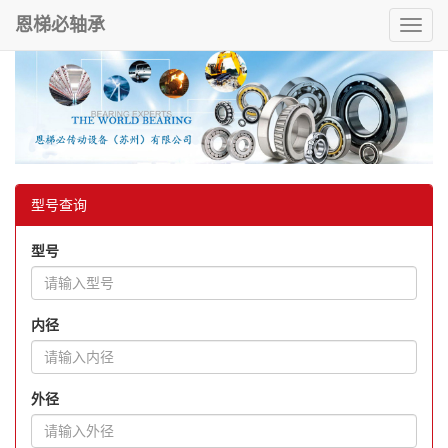
恩梯必轴承
Toggl
navig
型号查询
型号
内径
外径