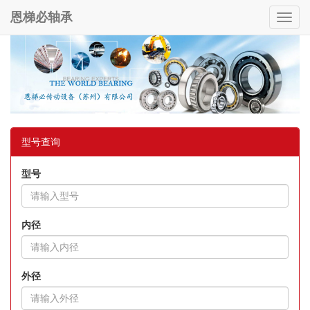
恩梯必轴承
Toggl
navig
型号查询
型号
内径
外径