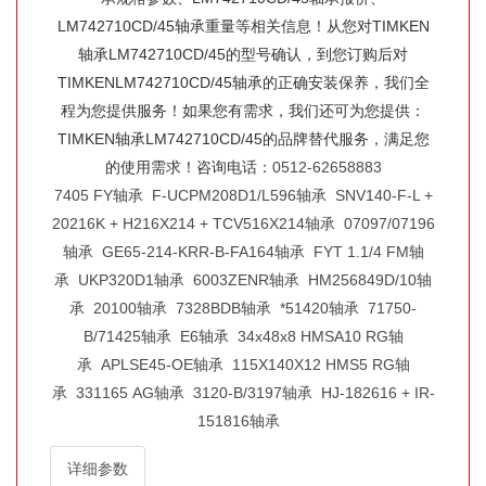
LM742710CD/45轴承重量等相关信息！从您对TIMKEN
轴承LM742710CD/45的型号确认，到您订购后对
TIMKENLM742710CD/45轴承的正确安装保养，我们全
程为您提供服务！如果您有需求，我们还可为您提供：
TIMKEN轴承LM742710CD/45的品牌替代服务，满足您
的使用需求！咨询电话：
0512-62658883
7405 FY轴承
F-UCPM208D1/L596轴承
SNV140-F-L +
20216K + H216X214 + TCV516X214轴承
07097/07196
轴承
GE65-214-KRR-B-FA164轴承
FYT 1.1/4 FM轴
承
UKP320D1轴承
6003ZENR轴承
HM256849D/10轴
承
20100轴承
7328BDB轴承
*51420轴承
71750-
B/71425轴承
E6轴承
34x48x8 HMSA10 RG轴
承
APLSE45-OE轴承
115X140X12 HMS5 RG轴
承
331165 AG轴承
3120-B/3197轴承
HJ-182616 + IR-
151816轴承
详细参数