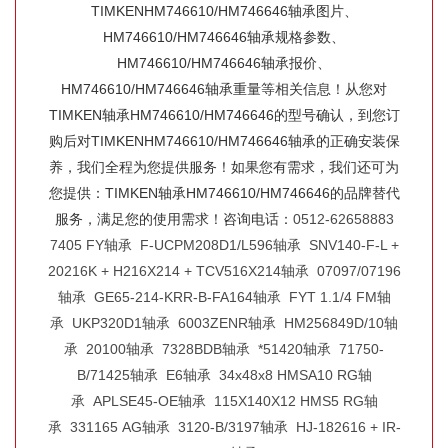
TIMKENHM746610/HM746646轴承图片、
HM746610/HM746646轴承规格参数、
HM746610/HM746646轴承报价、
HM746610/HM746646轴承重量等相关信息！从您对
TIMKEN轴承HM746610/HM746646的型号确认，到您订
购后对TIMKENHM746610/HM746646轴承的正确安装保
养，我们全程为您提供服务！如果您有需求，我们还可为
您提供：TIMKEN轴承HM746610/HM746646的品牌替代
服务，满足您的使用需求！咨询电话：
0512-62658883
7405 FY轴承
F-UCPM208D1/L596轴承
SNV140-F-L +
20216K + H216X214 + TCV516X214轴承
07097/07196
轴承
GE65-214-KRR-B-FA164轴承
FYT 1.1/4 FM轴
承
UKP320D1轴承
6003ZENR轴承
HM256849D/10轴
承
20100轴承
7328BDB轴承
*51420轴承
71750-
B/71425轴承
E6轴承
34x48x8 HMSA10 RG轴
承
APLSE45-OE轴承
115X140X12 HMS5 RG轴
承
331165 AG轴承
3120-B/3197轴承
HJ-182616 + IR-