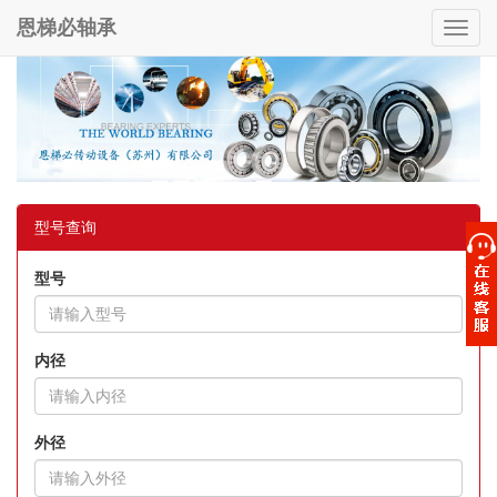
恩梯必轴承
Toggl
navig
型号查询
型号
内径
外径