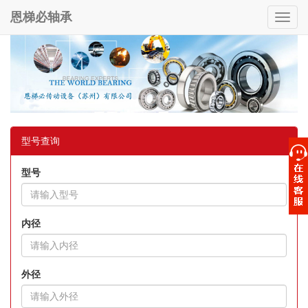
恩梯必轴承
Toggl
navig
型号查询
型号
内径
外径