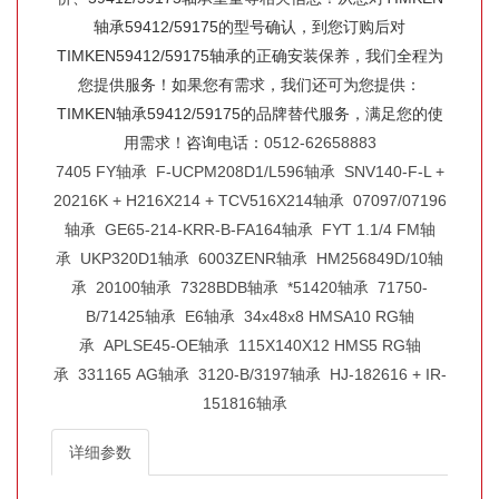
轴承59412/59175的型号确认，到您订购后对
TIMKEN59412/59175轴承的正确安装保养，我们全程为
您提供服务！如果您有需求，我们还可为您提供：
TIMKEN轴承59412/59175的品牌替代服务，满足您的使
用需求！咨询电话：
0512-62658883
7405 FY轴承
F-UCPM208D1/L596轴承
SNV140-F-L +
20216K + H216X214 + TCV516X214轴承
07097/07196
轴承
GE65-214-KRR-B-FA164轴承
FYT 1.1/4 FM轴
承
UKP320D1轴承
6003ZENR轴承
HM256849D/10轴
承
20100轴承
7328BDB轴承
*51420轴承
71750-
B/71425轴承
E6轴承
34x48x8 HMSA10 RG轴
承
APLSE45-OE轴承
115X140X12 HMS5 RG轴
承
331165 AG轴承
3120-B/3197轴承
HJ-182616 + IR-
151816轴承
详细参数