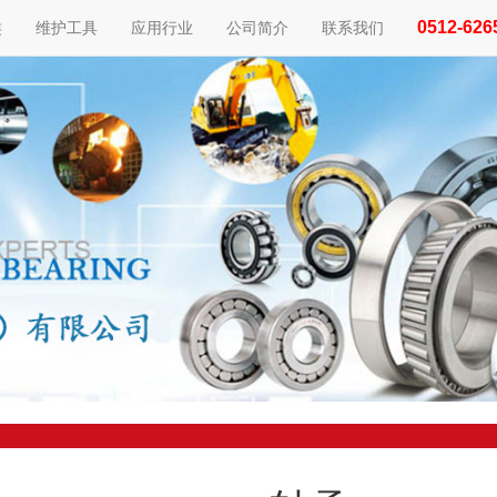
0512-626
类
维护工具
应用行业
公司简介
联系我们