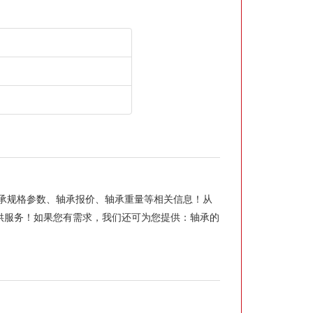
规格参数、轴承报价、轴承重量等相关信息！从
供服务！如果您有需求，我们还可为您提供：轴承的