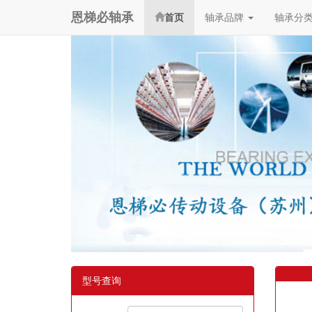
恩梯必轴承
首页
轴承品牌
轴承分
型号查询