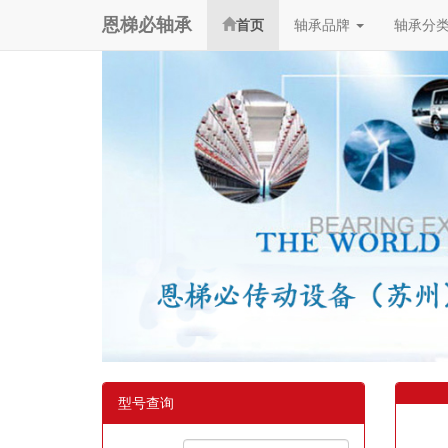
恩梯必轴承
首页
轴承品牌
轴承分
型号查询