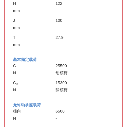
H
122
mm
-
J
100
mm
-
T
27.9
mm
-
基本额定载荷
C
25500
N
动载荷
C
15300
0
N
静载荷
允许轴承座载荷
径向
6500
N
-