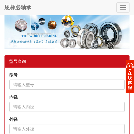
恩梯必轴承
Toggl
navig
型号查询
型号
内径
外径