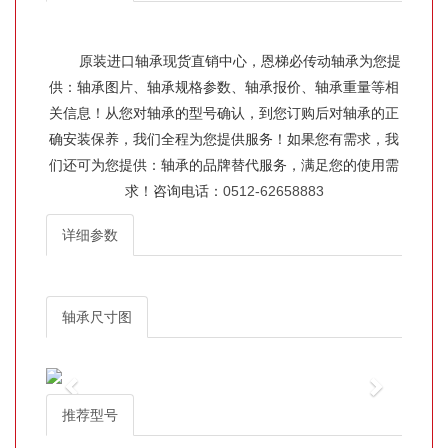
原装进口轴承现货直销中心，恩梯必传动轴承为您提
供：轴承图片、轴承规格参数、轴承报价、轴承重量等相
关信息！从您对轴承的型号确认，到您订购后对轴承的正
确安装保养，我们全程为您提供服务！如果您有需求，我
们还可为您提供：轴承的品牌替代服务，满足您的使用需
求！咨询电话：
0512-62658883
详细参数
轴承尺寸图
推荐型号