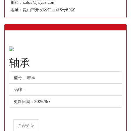
邮箱：sales@jlsysz.com
地址：昆山市开发区伟业路8号69室
轴承
型号： 轴承
品牌：
更新日期：2026/8/7
产品介绍