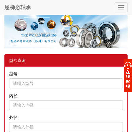
恩梯必轴承
Toggl
navig
型号查询
型号
内径
外径