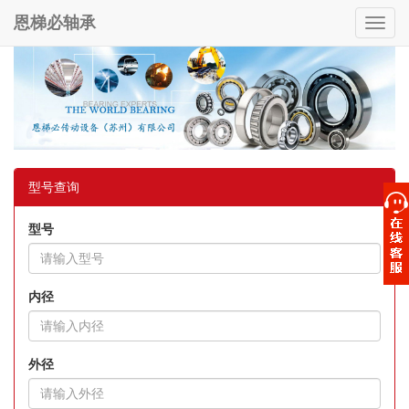
恩梯必轴承
Toggl
navig
型号查询
型号
内径
外径