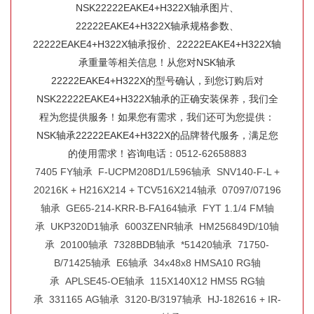
NSK22222EAKE4+H322X轴承图片、
22222EAKE4+H322X轴承规格参数、
22222EAKE4+H322X轴承报价、22222EAKE4+H322X轴
承重量等相关信息！从您对NSK轴承
22222EAKE4+H322X的型号确认，到您订购后对
NSK22222EAKE4+H322X轴承的正确安装保养，我们全
程为您提供服务！如果您有需求，我们还可为您提供：
NSK轴承22222EAKE4+H322X的品牌替代服务，满足您
的使用需求！咨询电话：
0512-62658883
7405 FY轴承
F-UCPM208D1/L596轴承
SNV140-F-L +
20216K + H216X214 + TCV516X214轴承
07097/07196
轴承
GE65-214-KRR-B-FA164轴承
FYT 1.1/4 FM轴
承
UKP320D1轴承
6003ZENR轴承
HM256849D/10轴
承
20100轴承
7328BDB轴承
*51420轴承
71750-
B/71425轴承
E6轴承
34x48x8 HMSA10 RG轴
承
APLSE45-OE轴承
115X140X12 HMS5 RG轴
承
331165 AG轴承
3120-B/3197轴承
HJ-182616 + IR-