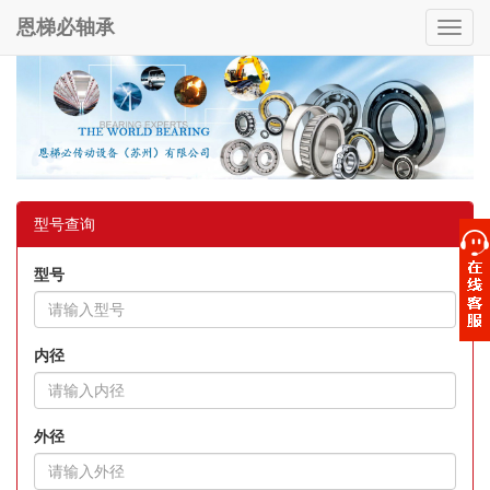
恩梯必轴承
Toggl
navig
型号查询
型号
内径
外径