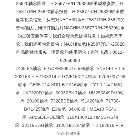
25820轴承图片、H-25877R/H-25820轴承规格参数、H-
25877R/H-25820轴承报价、H-25877R/H-25820轴承重
量等相关信息！从您对NACHI轴承H-25877R/H-25820的
型号确认，到您订购后对NACHIH-25877R/H-25820轴承
的正确安装保养，我们全程为您提供服务！如果您有需
求，我们还可为您提供：NACHI轴承H-25877R/H-25820
的品牌替代服务，满足您的使用需求！咨询电话：
0512-
62658883
7405 FY轴承
F-UCPM208D1/L596轴承
SNV140-F-L +
20216K + H216X214 + TCV516X214轴承
07097/07196
轴承
GE65-214-KRR-B-FA164轴承
FYT 1.1/4 FM轴
承
UKP320D1轴承
6003ZENR轴承
HM256849D/10轴
承
20100轴承
7328BDB轴承
*51420轴承
71750-
B/71425轴承
E6轴承
34x48x8 HMSA10 RG轴
承
APLSE45-OE轴承
115X140X12 HMS5 RG轴
承
331165 AG轴承
3120-B/3197轴承
HJ-182616 + IR-
151816轴承